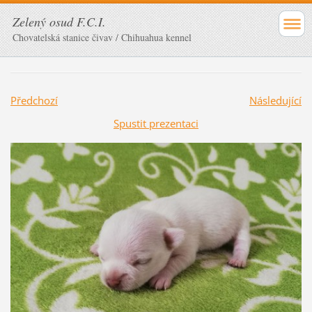
Zelený osud F.C.I.
Chovatelská stanice čivav / Chihuahua kennel
Předchozí
Následující
Spustit prezentaci