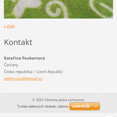
« Zpět
Kontakt
Kateřina Peukertová
Čerčany
Česká republika / Czech Republic
zelenyos
ud@email
.cz
© 2015 Všechna práva vyhrazena.
Tvorba webových stránek zdarma