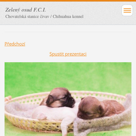
Zelený osud F.C.I.
Chovatelská stanice čivav / Chihuahua kennel
Předchozí
Spustit prezentaci