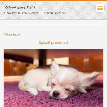
Zelený osud F.C.I.
Chovatelská stanice čivav / Chihuahua kennel
Předchozí
Spustit prezentaci