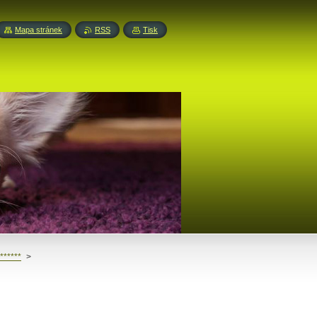
Mapa stránek
RSS
Tisk
******
>