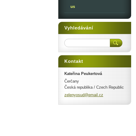
us
Vyhledávání
Kontakt
Kateřina Peukertová
Čerčany
Česká republika / Czech Republic
zelenyos
ud@email
.cz