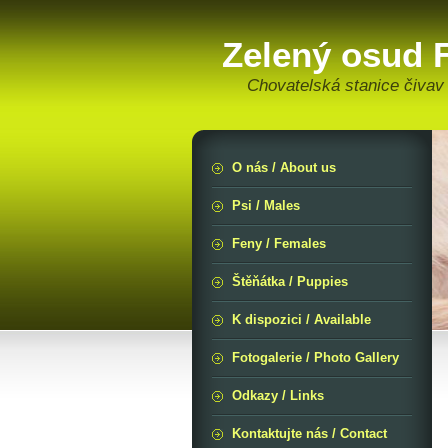
Zelený osud F
Chovatelská stanice čivav
O nás / About us
Psi / Males
Feny / Females
Štěňátka / Puppies
K dispozici / Available
Fotogalerie / Photo Gallery
Odkazy / Links
Kontaktujte nás / Contact