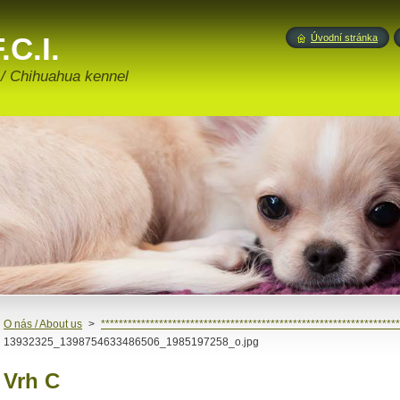
.C.I.
Úvodní stránka
 / Chihuahua kennel
O nás / About us
>
*******************************************************************
13932325_1398754633486506_1985197258_o.jpg
Vrh C