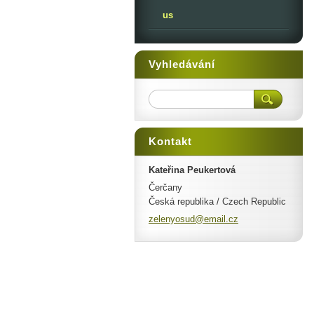
us
Vyhledávání
Kontakt
Kateřina Peukertová
Čerčany
Česká republika / Czech Republic
zelenyos
ud@email
.cz