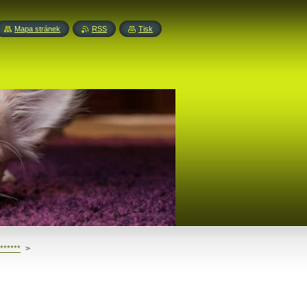
Mapa stránek
RSS
Tisk
******
>