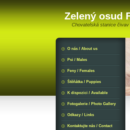
Zelený osud F
Chovatelská stanice čivav
O nás / About us
Psi / Males
Feny / Females
Štěňátka / Puppies
K dispozici / Available
Fotogalerie / Photo Gallery
Odkazy / Links
Kontaktujte nás / Contact