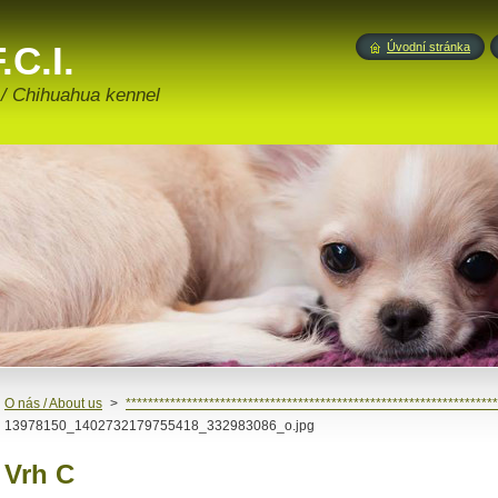
.C.I.
Úvodní stránka
 / Chihuahua kennel
O nás / About us
>
*******************************************************************
13978150_1402732179755418_332983086_o.jpg
Vrh C