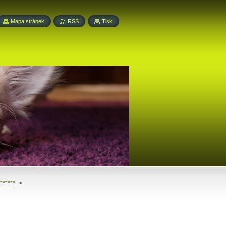
Mapa stránek
RSS
Tisk
******
>