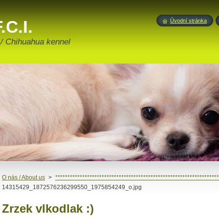
.C.I.
Úvodní stránka
 / Chihuahua kennel
O nás / About us
>
*******************************************************************
14315429_1872576236299550_1975854249_o.jpg
Zrzek vlkodlak :)