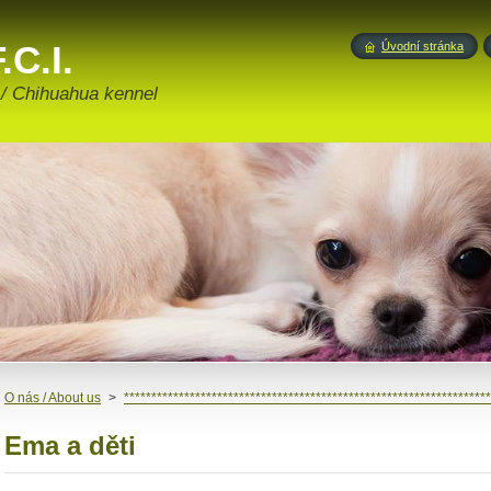
.C.I.
Úvodní stránka
 / Chihuahua kennel
O nás / About us
>
*******************************************************************
Ema a děti