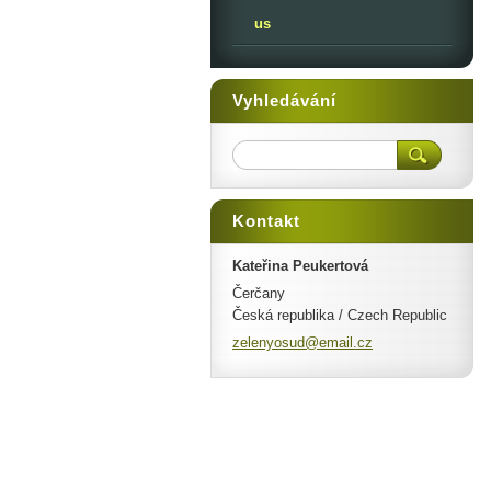
us
Vyhledávání
Kontakt
Kateřina Peukertová
Čerčany
Česká republika / Czech Republic
zelenyos
ud@email
.cz