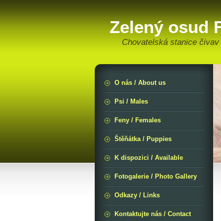
Zelený osud F
Chovatelská stanice čivav
O nás / About us
Psi / Males
Feny / Females
Štěňátka / Puppies
K dispozici / Available
Fotogalerie / Photo Gallery
Odkazy / Links
Kontaktujte nás / Contact