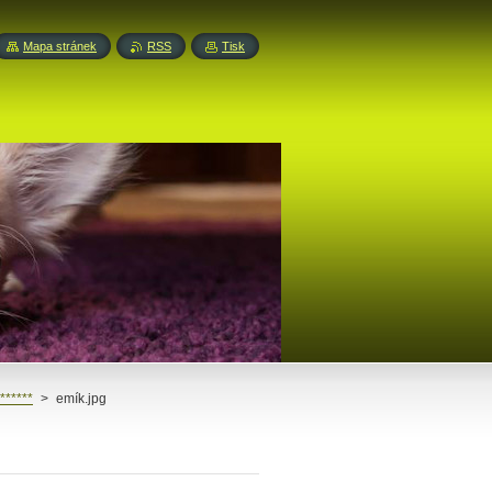
Mapa stránek
RSS
Tisk
******
>
emík.jpg