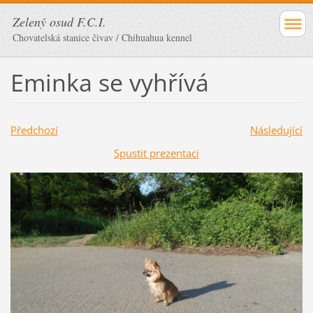
Zelený osud F.C.I.
Chovatelská stanice čivav / Chihuahua kennel
Eminka se vyhřívá
Předchozí
Následující
Spustit prezentaci