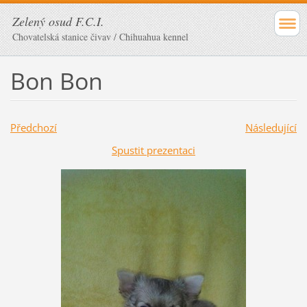
Zelený osud F.C.I.
Chovatelská stanice čivav / Chihuahua kennel
Bon Bon
Předchozí
Následující
Spustit prezentaci