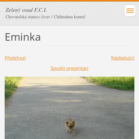
Zelený osud F.C.I.
Chovatelská stanice čivav / Chihuahua kennel
Eminka
Předchozí
Následující
Spustit prezentaci