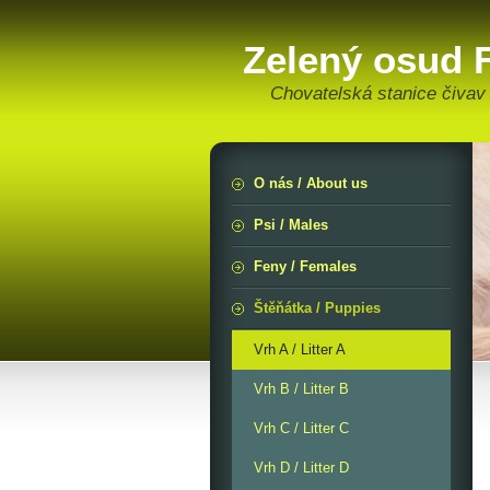
Zelený osud F
Chovatelská stanice čivav
O nás / About us
Psi / Males
Feny / Females
Štěňátka / Puppies
Vrh A / Litter A
Vrh B / Litter B
Vrh C / Litter C
Vrh D / Litter D