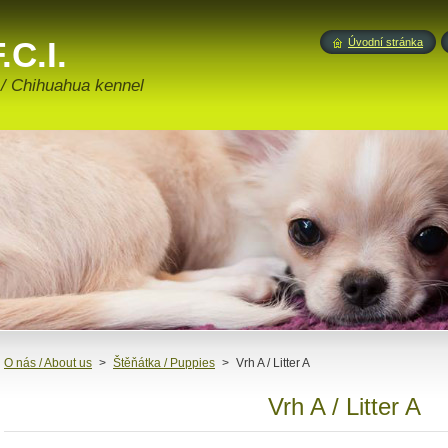
.C.I.
Úvodní stránka
 / Chihuahua kennel
O nás / About us
>
Štěňátka / Puppies
>
Vrh A / Litter A
Vrh A / Litter A