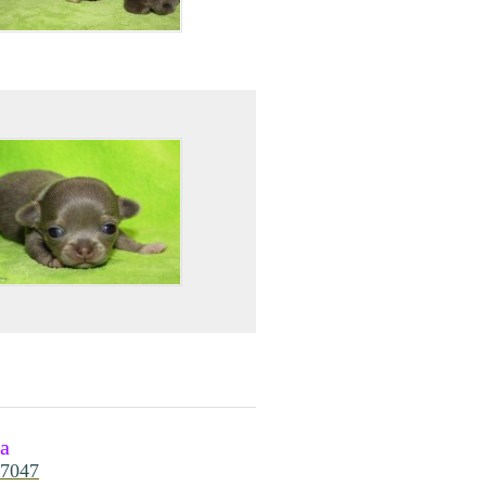
ta
87047