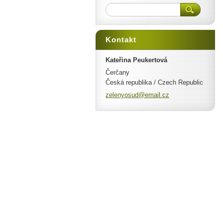
Kontakt
Kateřina Peukertová
Čerčany
Česká republika / Czech Republic
zelenyos
ud@email
.cz