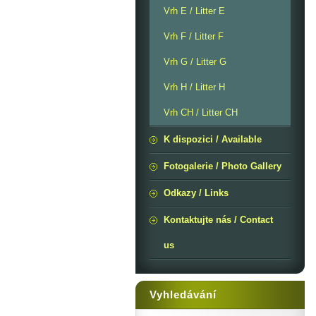
Vrh E / Litter E
Vrh F / Litter F
Vrh G / Litter G
Vrh H / Litter H
Vrh CH / Litter CH
K dispozici / Available
Fotogalerie / Photo Gallery
Odkazy / Links
Kontaktujte nás / Contact
us
Vyhledávání