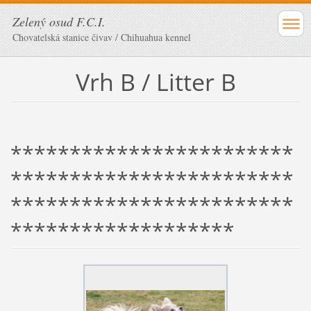
Zelený osud F.C.I.
Chovatelská stanice čivav / Chihuahua kennel
Vrh B / Litter B
************************
************************
************************
*******************