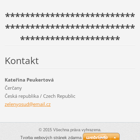
**************************
**************************
********************
Kontakt
Kateřina Peukertová
Čerčany
Česká republika / Czech Republic
zelenyos
ud@email
.cz
© 2015 Všechna práva vyhrazena.
Tvorba webových stránek zdarma